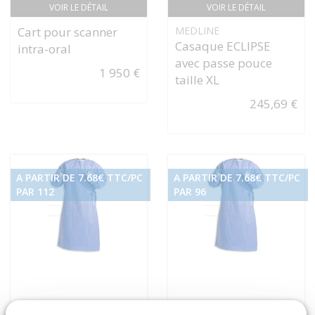
VOIR LE DÉTAIL
VOIR LE DÉTAIL
Cart pour scanner
MEDLINE
Casaque ECLIPSE
intra-oral
avec passe pouce
1 950 €
taille XL
245,69 €
A PARTIR DE 7.68€ TTC/PC
A PARTIR DE 7.68€ TTC/PC
PAR 112
PAR 96