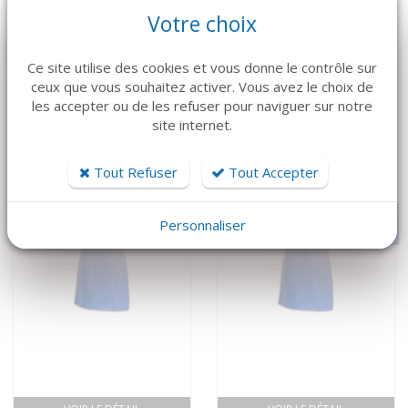
VOIR LE DÉTAIL
VOIR LE DÉTAIL
Votre choix
MEDLINE
MEDLINE
CASAQUE ECLIPSE
CASAQUE ECLIPSE
Ce site utilise des cookies et vous donne le contrôle sur
ceux que vous souhaitez activer. Vous avez le choix de
TAILLE L
TAILLE XL
les accepter ou de les refuser pour naviguer sur notre
286,61 €
245,66 €
site internet.
Tout Refuser
Tout Accepter
A PARTIR DE 8.53€ TTC/PC
A PARTIR DE 3.28€ TTC/PC
Personnaliser
PAR 96
PAR 144