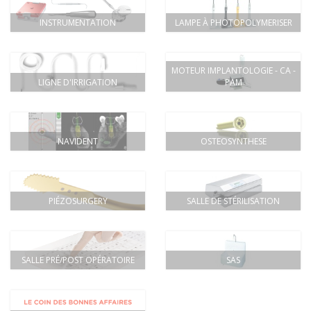
INSTRUMENTATION
LAMPE À PHOTOPOLYMERISER
MOTEUR IMPLANTOLOGIE - CA -
LIGNE D'IRRIGATION
PAM
NAVIDENT
OSTEOSYNTHESE
PIÉZOSURGERY
SALLE DE STÉRILISATION
SALLE PRÉ/POST OPÉRATOIRE
SAS