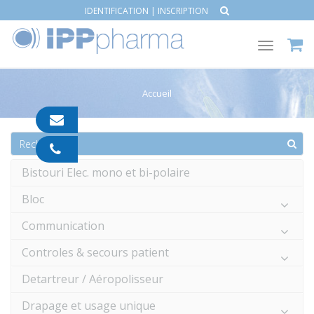
IDENTIFICATION
|
INSCRIPTION
Toggle
navigat
Accueil
contact@ipp-
pharma.com
04
91
Bistouri Elec. mono et bi-polaire
05
05
Bloc
55
Communication
Controles & secours patient
Detartreur / Aéropolisseur
Drapage et usage unique