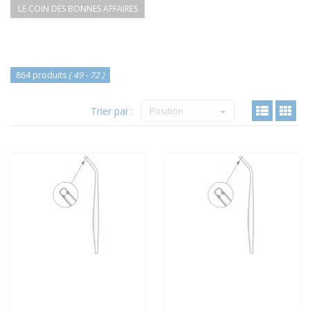
LE COIN DES BONNES AFFAIRES
864 produits
( 49 - 72 )
Trier par :
Position