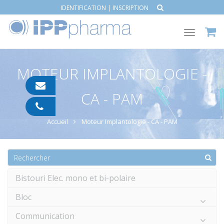
IDENTIFICATION
|
INSCRIPTION
Toggle
navigat
MOTEUR IMPLANTOLOGIE -
contact@ipp-
CA - PAM
pharma.com
04
91
Accueil
Moteur Implantologie - CA - PAM
05
05
55
Bistouri Elec. mono et bi-polaire
Bloc
Communication