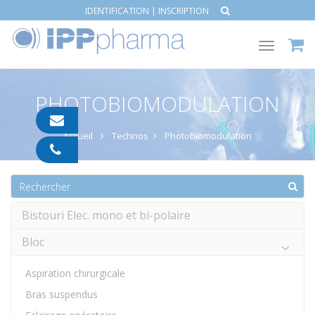
IDENTIFICATION
|
INSCRIPTION
Toggle
navigat
PHOTOBIOMODULATION
contact@ipp-
pharma.com
Accueil
Technos
Photobiomodulation
04
91
05
05
55
Bistouri Elec. mono et bi-polaire
Bloc
Aspiration chirurgicale
Bras suspendus