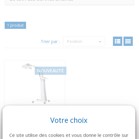
1 produit
Trier par :
Position
NOUVEAUTÉ
Votre choix
Ce site utilise des cookies et vous donne le contrôle sur
VOIR LE DÉTAIL