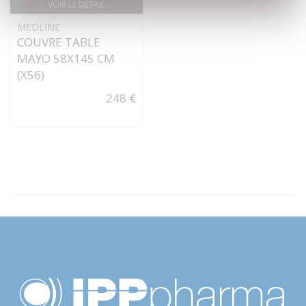
VOIR LE DÉTAIL
MEDLINE
COUVRE TABLE
MAYO 58X145 CM
(X56)
248 €