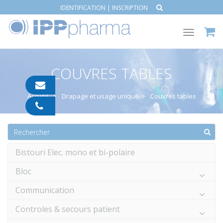
IDENTIFICATION
|
INSCRIPTION
Toggle
navigat
COUVRES TABLES
contact@ipp-
pharma.com
Accueil
Drapage et usage unique
Couvres tables
04
91
05
05
55
Bistouri Elec. mono et bi-polaire
Bloc
Communication
Controles & secours patient