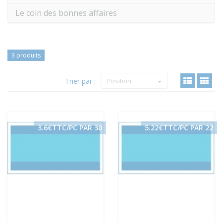
Le coin des bonnes affaires
3 produits
Trier par :
Position
3.6€TTC/PC PAR 30
5.22€TTC/PC PAR 22