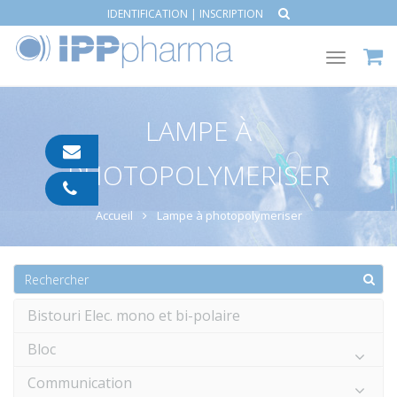
IDENTIFICATION
|
INSCRIPTION
Toggle
navigat
LAMPE À
contact@ipp-
PHOTOPOLYMERISER
pharma.com
04
91
Accueil
Lampe à photopolymeriser
05
05
55
Bistouri Elec. mono et bi-polaire
Bloc
Communication