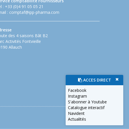
ervice comptabilité Fournisseurs
l : +33 (0)4 91 05 05 21
ail :
comptaf@ipp-pharma.com
dresse
ute des 4 saisons Bât B2
rc Activités Fontvieille
190 Allauch
ACCES DIRECT
Facebook
Instagram
S'abonner à Youtube
Catalogue interactif
Navident
Actualités