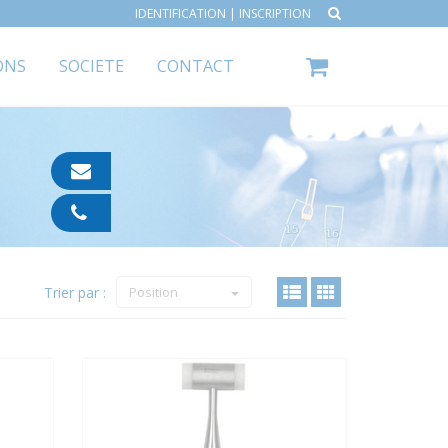
IDENTIFICATION
|
INSCRIPTION
ONS
SOCIETE
CONTACT
contact@ipp-
pharma.com
04
91
05
05
Trier par :
55
Position