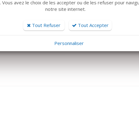
r. Vous avez le choix de les accepter ou de les refuser pour navig
VOIR LE DÉTAIL
notre site internet.
otome cylindrique
té concave (avec stop de
Tout Refuser
Tout Accepter
ndeur) LOT DE 4
259 €
Personnaliser