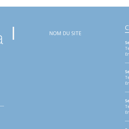
C
NOM DU SITE
S
Te
Em
S
Te
Em
Se
Te
Em