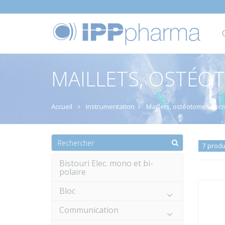
MAILLETS, OSTÉOT
Accueil
Instrumentation
Maillets, ostéotomes et c
7 produ
Bistouri Elec. mono et bi-
polaire
Bloc
Communication