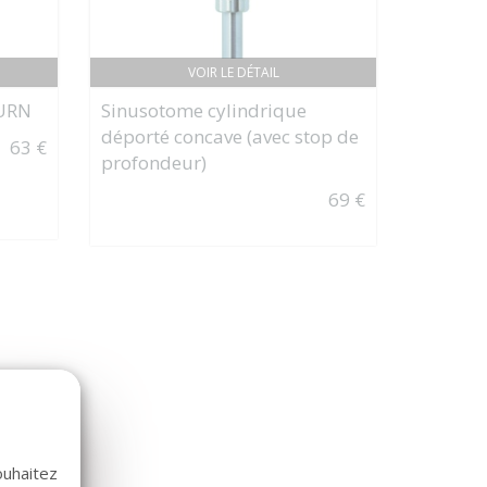
VOIR LE DÉTAIL
BURN
Sinusotome cylindrique
déporté concave (avec stop de
63 €
profondeur)
69 €
ouhaitez