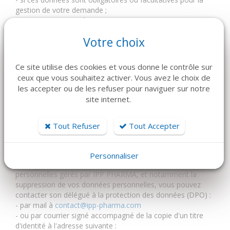
gestion de votre demande ;
- qui pourra en prendre connaissance ( uniquement IPP
PHARMA en principe, sauf précision dans le formulaire
Votre choix
lorsqu'une transmission à un tiers est nécessaire à la
gestion de votre demande ) ;
Chaque soumission via un formulaire fait l'objet d'un
Ce site utilise des cookies et vous donne le contrôle sur
consentement. Ce consentement est enregistré en base de
ceux que vous souhaitez activer. Vous avez le choix de
données pendant une période d'un an.
les accepter ou de les refuser pour naviguer sur notre
site internet.
Les données personnelles recueillies dans le cadre des
services proposés sur https://www.ipp-pharma.net/ sont
traitées selon des protocoles sécurisés et permettent à IPP
Tout Refuser
Tout Accepter
PHARMA de gérer les demandes reçues dans ses
applications informatiques.
Pour toute information ou exercice de vos droits
Personnaliser
Informatique et Libertés sur les traitements de données
personnelles gérés par IPP PHARMA, et notamment la
suppression de vos données personnelles, vous pouvez
contacter son délégué à la protection des données (DPO) :
- par mail à
contact@ipp-pharma.com
- ou par courrier signé accompagné de la copie d'un titre
d'identité à l'adresse suivante :