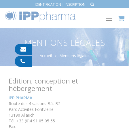
IDENTIFICATION
|
INSCRIPTION
Toggle
navigat
MENTIONS LÉGALES
contact@ipp-
pharma.com
Accueil
Mentions légales
04
91
05
05
Edition, conception et
55
hébergement
IPP PHARMA
Route des 4 saisons Bât B2
Parc Activités Fontvieille
13190 Allauch
Tél. +33 (0)4 91 05 05 55
Fax.