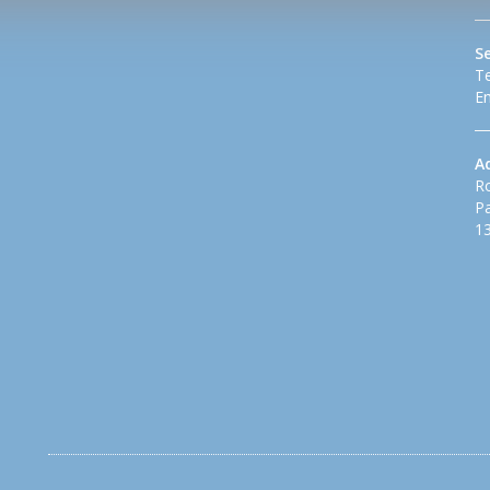
S
Te
Em
A
Ro
Pa
13