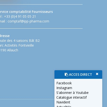
ervice comptabilité Fournisseurs
l : +33 (0)4 91 05 05 21
ail :
comptaf@ipp-pharma.com
dresse
ute des 4 saisons Bât B2
rc Activités Fontvieille
190 Allauch
ACCES DIRECT
Facebook
Instagram
S'abonner à Youtube
Catalogue interactif
Navident
Actualités