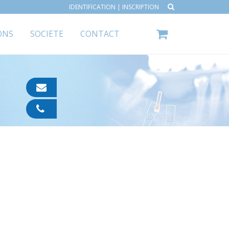
IDENTIFICATION
|
INSCRIPTION
ONS
SOCIETE
CONTACT
contact@ipp-
pharma.com
04
91
05
05
55