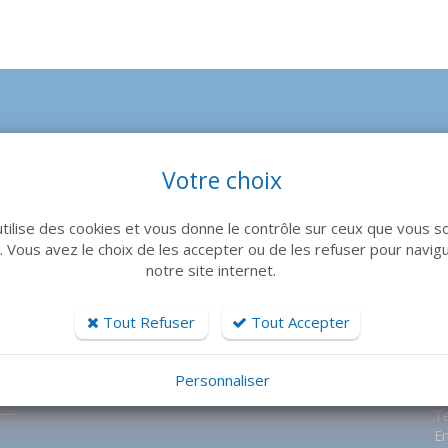
C
NOM DU SITE
Votre choix
S
Te
utilise des cookies et vous donne le contrôle sur ceux que vous s
Em
r. Vous avez le choix de les accepter ou de les refuser pour navig
notre site internet.
S
Te
Tout Refuser
Tout Accepter
Em
Personnaliser
Se
Te
Em