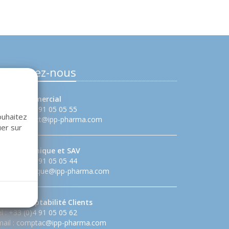
ontactez-nous
ervice commercial
l : +33 (0)4 91 05 05 55
ouhaitez
ail :
contact@ipp-pharma.com
uer sur
ervice technique et SAV
l : +33 (0)4 91 05 05 44
ail :
technique@ipp-pharma.com
rvice comptabilité Clients
l : +33 (0)4 91 05 05 62
ail :
comptac@ipp-pharma.com