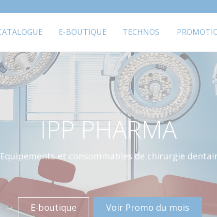
CATALOGUE
E-BOUTIQUE
TECHNOS
PROMOTI
IPP PHARMA
Equipements et consommables de chirurgie dentai
E-boutique
Voir Promo du mois