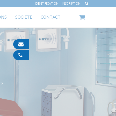
IDENTIFICATION
|
INSCRIPTION
ONS
SOCIETE
CONTACT
contact@ipp-
pharma.com
04
91
05
05
55
re