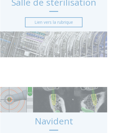
Salle de stérilisation
Lien vers la rubrique
Navident