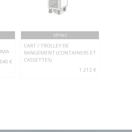
DÉTAILS
CART / TROLLEY DE
BRUMABA
ARMA
Siège op
RANGEMENT (CONTAINERS ET
- BRUMA
CASSETTES)
840 €
1 212 €