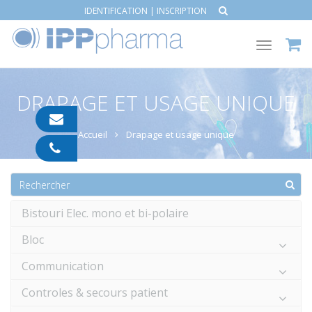
IDENTIFICATION
|
INSCRIPTION
Toggle
navigat
DRAPAGE ET USAGE UNIQUE
contact@ipp-
pharma.com
Accueil
Drapage et usage unique
04
91
05
05
55
Bistouri Elec. mono et bi-polaire
Bloc
Communication
Controles & secours patient