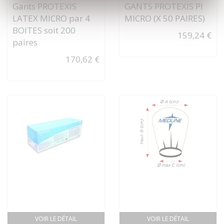
Gants PROTEXIS
GANTS PROTEXIS PI
LATEX MICRO par 4
MICRO (X 50 PAIRES)
BOITES soit 200
159,24 €
paires
170,62 €
VOIR LE DÉTAIL
VOIR LE DÉTAIL