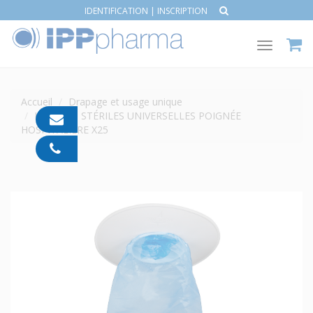
IDENTIFICATION
|
INSCRIPTION
Toggle
navigat
Accueil
Drapage et usage unique
HOUSSES STÉRILES UNIVERSELLES POIGNÉE
contact@ipp-
HOSPITALIÈRE X25
pharma.com
04
91
05
05
55