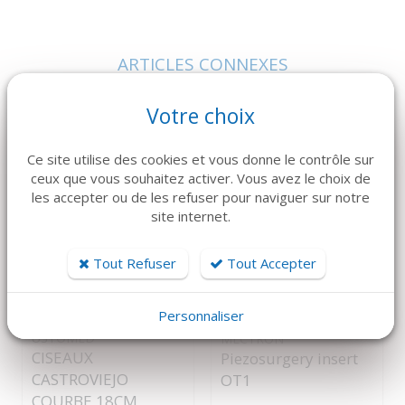
ARTICLES CONNEXES
Dans la même famille de produits, découvrez également ces
Votre choix
produits plébiscités par nos clients
Ce site utilise des cookies et vous donne le contrôle sur
ceux que vous souhaitez activer. Vous avez le choix de
les accepter ou de les refuser pour naviguer sur notre
site internet.
Tout Refuser
Tout Accepter
DÉTAILS
DÉTAILS
Personnaliser
USTOMED
MECTRON
CISEAUX
Piezosurgery insert
CASTROVIEJO
OT1
COURBE 18CM