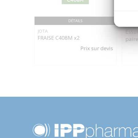
DÉTAILS
JOTA
Essu
FRAISE C408M x2
paire
Prix sur devis