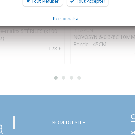
Tout Refuser
Tout Accepter
Personnaliser
DÉTAILS
DÉTAILS
ie-mains STÉRILES (x100
B-BRAUN
NOVOSYN 6-0 3/8C 10M
s)
Ronde - 45CM
128 €
C
NOM DU SITE
S