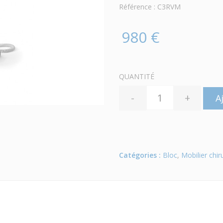
Référence : C3RVM
980 €
QUANTITÉ
-
+
A
Catégories :
Bloc
,
Mobilier chir