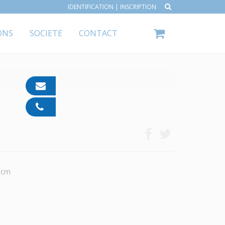
IDENTIFICATION
|
INSCRIPTION
ONS
SOCIETE
CONTACT
contact@ipp-
pharma.com
04
91
05
05
55
60cm