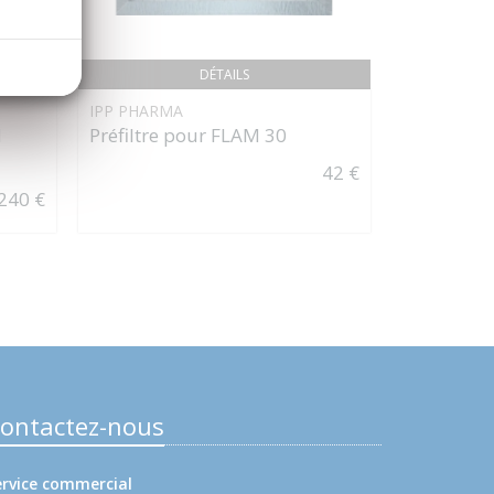
DÉTAILS
IPP PHARMA
RAPE À O
M
Préfiltre pour FLAM 30
42 €
240 €
ontactez-nous
ervice commercial