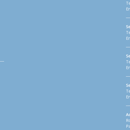
Te
Em
S
Te
Em
Se
Te
Em
S
Te
Em
A
Ro
Pa