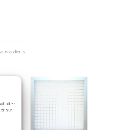
r nos clients
ouhaitez
uer sur