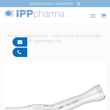
IDENTIFICATION
|
INSCRIPTION
Toggle
navigat
Accueil
Osteosynthese
Pièces à main et contre-angles
Pièce à main zygomatique NSK
contact@ipp-
pharma.com
04
91
05
05
55