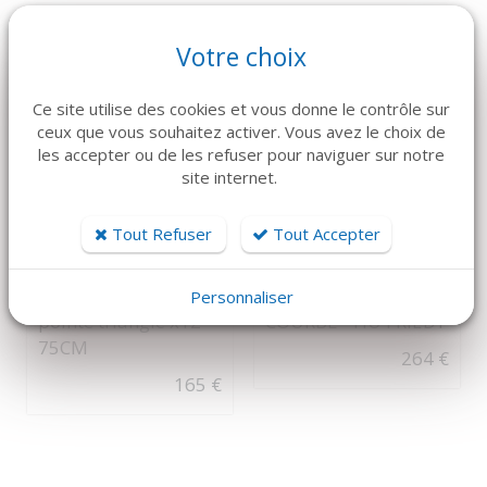
Votre choix
Ce site utilise des cookies et vous donne le contrôle sur
ceux que vous souhaitez activer. Vous avez le choix de
les accepter ou de les refuser pour naviguer sur notre
site internet.
DÉTAILS
DÉTAILS
Tout Refuser
Tout Accepter
B-BRAUN
HU-FRIEDY
ELASYN PTFE 4-0
CISEAUX
3/8C 18MM ronde
METZENBAUM
Personnaliser
pointe triangle x12 -
COURBE - HU FRIEDY
75CM
264 €
165 €