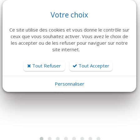
Votre choix
Ce site utilise des cookies et vous donne le contrôle sur
ceux que vous souhaitez activer. Vous avez le choix de
les accepter ou de les refuser pour naviguer sur notre
site internet.
DÉTAILS
DÉTAILS
Tout Refuser
Tout Accepter
HARTMANN
HU-FRIEDY
CALOTS PERFORÉS
COUTEAU BUCK
VERTS X 100
119,88 €
Personnaliser
43 €