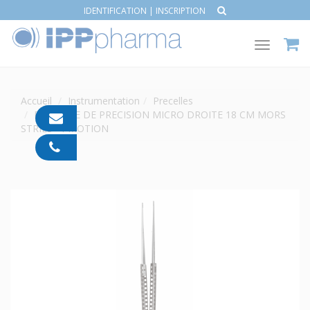
IDENTIFICATION
|
INSCRIPTION
Toggle
navigat
Accueil
Instrumentation
Precelles
PRÉCELLE DE PRECISION MICRO DROITE 18 CM MORS
contact@ipp-
STRIÉS - I-MOTION
pharma.com
04
91
05
05
55