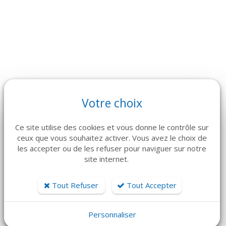
Votre choix
ARTICLES CONNEXES
Dans la même famille de produits, découvrez également ces
Ce site utilise des cookies et vous donne le contrôle sur
produits plébiscités par nos clients
ceux que vous souhaitez activer. Vous avez le choix de
les accepter ou de les refuser pour naviguer sur notre
site internet.
Tout Refuser
Tout Accepter
Personnaliser