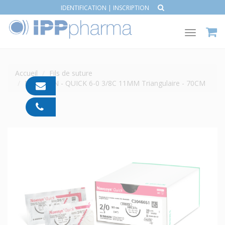
IDENTIFICATION
|
INSCRIPTION
Toggle
navigat
Accueil
Fils de suture
NOVOSYN - QUICK 6-0 3/8C 11MM Triangulaire - 70CM
contact@ipp-
pharma.com
04
91
05
05
55