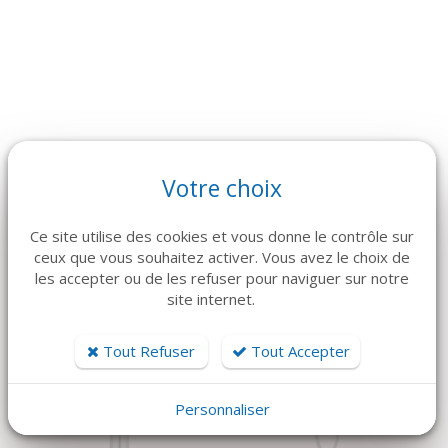
Votre choix
ARTICLES CONNEXES
Dans la même famille de produits, découvrez également ces
Ce site utilise des cookies et vous donne le contrôle sur
produits plébiscités par nos clients
ceux que vous souhaitez activer. Vous avez le choix de
les accepter ou de les refuser pour naviguer sur notre
site internet.
Tout Refuser
Tout Accepter
Personnaliser