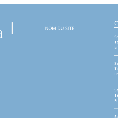
C
NOM DU SITE
S
Te
Em
S
Te
Em
Se
Te
Em
S