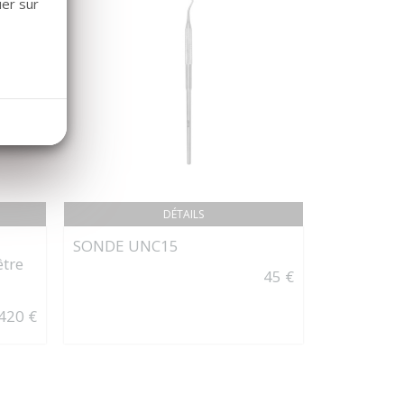
uer sur
DÉTAILS
SONDE UNC15
KOHLER
tre
BROYEUR 
45 €
420 €