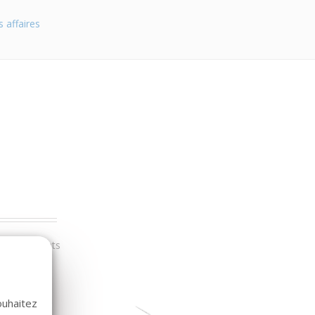
 affaires
r nos clients
ouhaitez