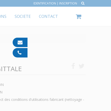
IDENTIFICATION
|
INSCRIPTION
ONS
SOCIETE
CONTACT
contact@ipp-
pharma.com
04
91
05
GITTALE
05
55
ON
ON
 des conditions d'utilisations fabricant (nettoyage -