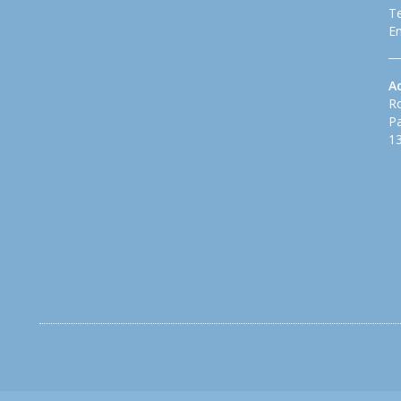
Te
Em
A
Ro
Pa
13