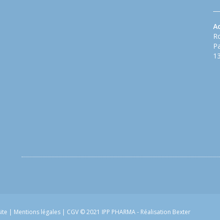
A
Ro
Pa
13
site
|
Mentions légales
|
CGV
© 2021 IPP PHARMA -
Réalisation Bexter