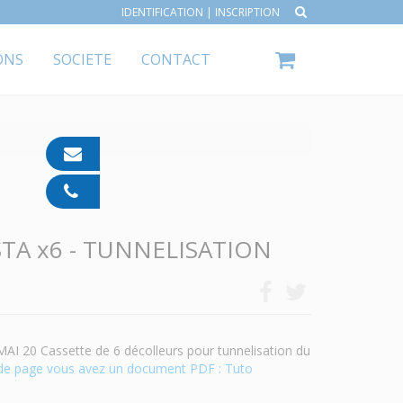
IDENTIFICATION
|
INSCRIPTION
ONS
SOCIETE
CONTACT
contact@ipp-
pharma.com
04
91
05
TA x6 - TUNNELISATION
05
55
 20 Cassette de 6 décolleurs pour tunnelisation du
de page vous avez un document PDF : Tuto