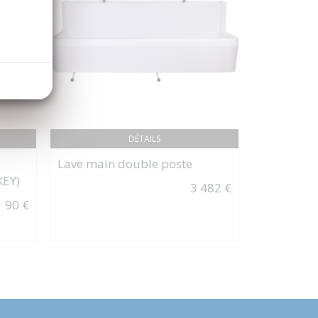
DÉTAILS
Lave main double poste
HU-FRIEDY
PRECELLE
EY)
3 482 €
MICRO DR
90 €