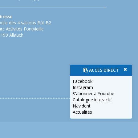
dresse
ute des 4 saisons Bât B2
rc Activités Fontvieille
190 Allauch
ACCES DIRECT
Facebook
Instagram
S'abonner à Youtube
Catalogue interactif
Navident
Actualités