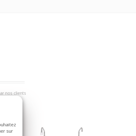
r nos clients
ouhaitez
uer sur