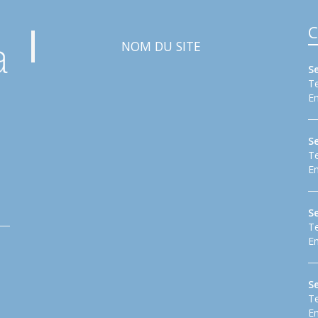
C
NOM DU SITE
S
Te
Em
S
Te
Em
Se
Te
Em
S
Te
Em