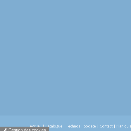
Accueil
|
Catalogue
|
Technos
|
Societe
|
Contact
|
Plan du 
Gestion des cookies