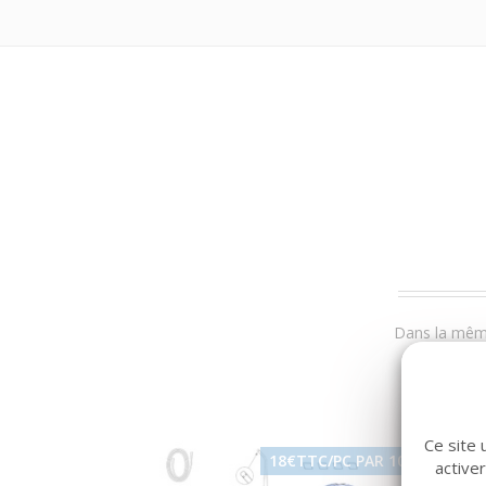
Dans la même
Ce site 
18€TTC/PC PAR 10
active