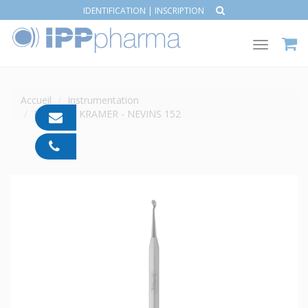
IDENTIFICATION
|
INSCRIPTION
Toggle
navigat
Accueil
Instrumentation
Décolleur KRAMER - NEVINS 152
contact@ipp-
pharma.com
04
91
05
05
55