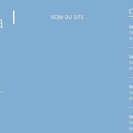
C
NOM DU SITE
S
Te
Em
S
Te
Em
Se
Te
Em
S
Te
Em