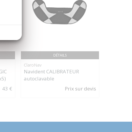
DÉTAILS
ClaroNav
HU-FRIEDY
GIC
Navident CALIBRATEUR
Cassette H
x5)
autoclavable
main ultr
43 €
Prix sur devis