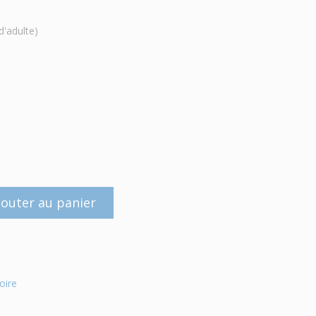
d'adulte)
jouter au panier
oire