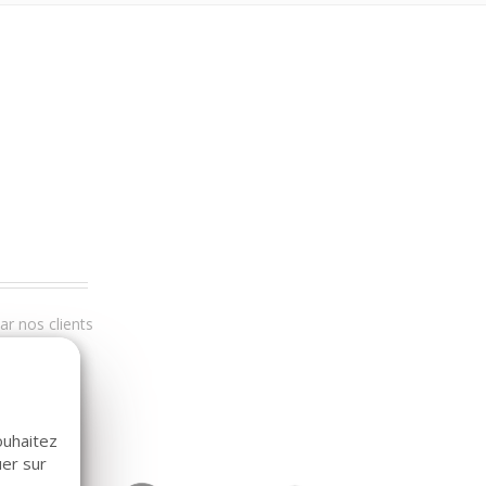
r nos clients
ouhaitez
uer sur