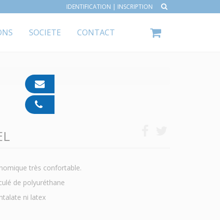
IDENTIFICATION
|
INSCRIPTION
ONS
SOCIETE
CONTACT
contact@ipp-
pharma.com
04
91
05
EL
05
55
onomique très confortable.
iculé de polyuréthane
talate ni latex