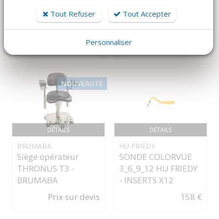
Tout Refuser
Tout Accepter
Dans la même famille de produits, découvrez également ces
produits plébiscités par nos clients
Personnaliser
NOUVEAUTÉ
DÉTAILS
DÉTAILS
BRUMABA
HU-FRIEDY
Siège opérateur
SONDE COLORVUE
THRONUS T3 -
3_6_9_12 HU FRIEDY
BRUMABA
- INSERTS X12
Prix sur devis
158 €