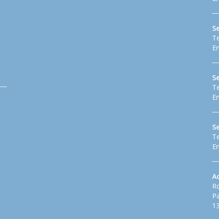
S
Te
Em
Se
Te
Em
S
Te
Em
A
Ro
Pa
13