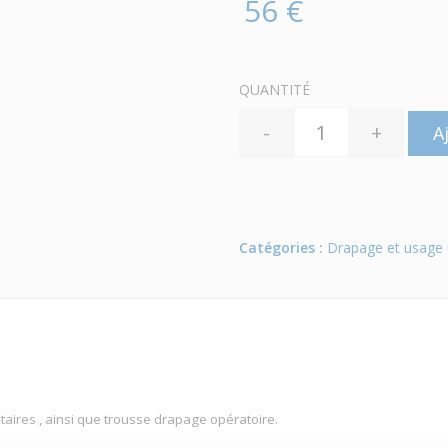
56 €
QUANTITÉ
-
+
A
Catégories :
Drapage et usage 
ires , ainsi que trousse drapage opératoire.