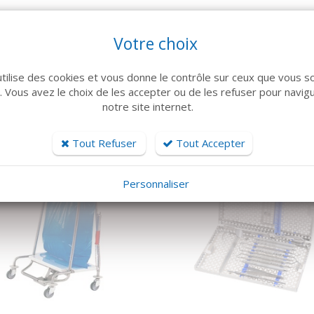
Votre choix
ARTICLES CONNEXES
utilise des cookies et vous donne le contrôle sur ceux que vous s
r. Vous avez le choix de les accepter ou de les refuser pour navig
 famille de produits, découvrez également ces produits plébiscités pa
notre site internet.
Tout Refuser
Tout Accepter
Personnaliser