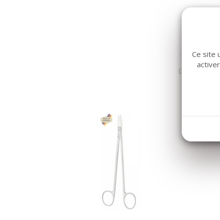
Ce site 
active
Dans la même