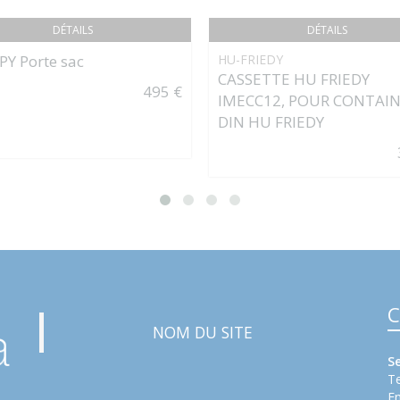
DÉTAILS
DÉTAILS
PY Porte sac
HU-FRIEDY
CASSETTE HU FRIEDY
495 €
IMECC12, POUR CONTAI
DIN HU FRIEDY
C
NOM DU SITE
S
Te
Em