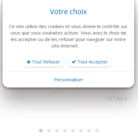
Votre choix
Ce site utilise des cookies et vous donne le contrôle sur
A PARTIR DE 3.28€
ceux que vous souhaitez activer. Vous avez le choix de
TTC/PC PAR 144
les accepter ou de les refuser pour naviguer sur notre
site internet.
DÉTAILS
DÉTAILS
Tout Refuser
Tout Accepter
MEDTRONIC
MEDLINE
SOFSILK 5-0 1/2C 17
CASAQUE
Personnaliser
mm Surgalloy Noir
ULTRAGARD TAILLE
L
120 €
157,68 €