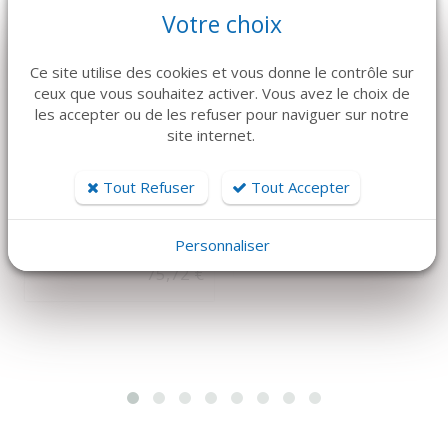
Votre choix
Ce site utilise des cookies et vous donne le contrôle sur
ceux que vous souhaitez activer. Vous avez le choix de
les accepter ou de les refuser pour naviguer sur notre
site internet.
DÉTAILS
DÉTAILS
MECTRON
HU-FRIEDY
Tout Refuser
Tout Accepter
Piezosurgery Insert
Compacteur à os
EXL1
GRISDALE Black line
Hu Friedy
Personnaliser
192 €
75,72 €