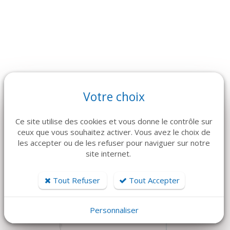
Votre choix
ARTICLES CONNEXES
Dans la même famille de produits, découvrez également ces
Ce site utilise des cookies et vous donne le contrôle sur
produits plébiscités par nos clients
ceux que vous souhaitez activer. Vous avez le choix de
les accepter ou de les refuser pour naviguer sur notre
site internet.
Tout Refuser
Tout Accepter
Personnaliser