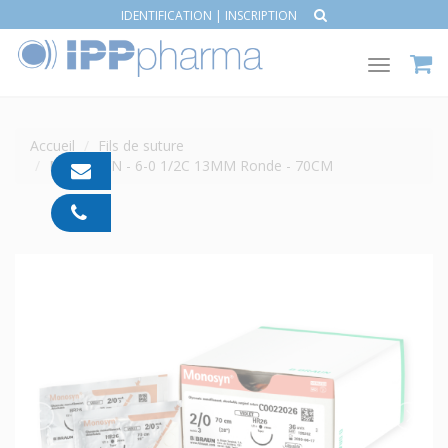
IDENTIFICATION
|
INSCRIPTION
Toggle
navigat
Accueil
Fils de suture
MONOSYN - 6-0 1/2C 13MM Ronde - 70CM
contact@ipp-
pharma.com
04
91
05
05
55