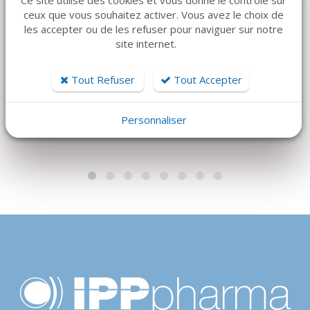
DÉTAILS
DÉTAILS
ceux que vous souhaitez activer. Vous avez le choix de
les accepter ou de les refuser pour naviguer sur notre
BRUMABA
RACCORD POUR
site internet.
Siège opérateur
FILTRE BIOFIL
CONFORT ASSIST -
72 €
Tout Refuser
Tout Accepter
BRUMABA
1 300 €
Personnaliser