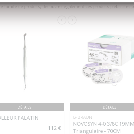
 famille de produits, découvrez également ces produits plébiscités pa
DÉTAILS
DÉTAILS
LLEUR PALATIN
B-BRAUN
NOVOSYN 4-0 3/8C 19M
112 €
Triangulaire - 70CM