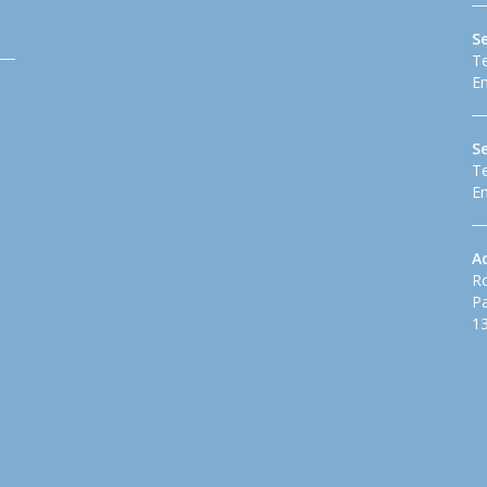
Se
Te
Em
S
Te
Em
A
Ro
Pa
13