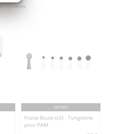
r nos clients
DÉTAILS
Fraise Boule (x3) - Tungstene
USTOMED
M
PRECELLE
pour PAM
MICRO DR