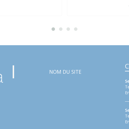
C
NOM DU SITE
S
Te
Em
S
Te
Em