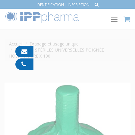
IDENTIFICATION
|
INSCRIPTION
Toggle
navigat
Accueil
Drapage et usage unique
HOUSSES STÉRILES UNIVERSELLES POIGNÉE
contact@ipp-
HOSPITALIÈRE X 100
pharma.com
04
91
05
05
55