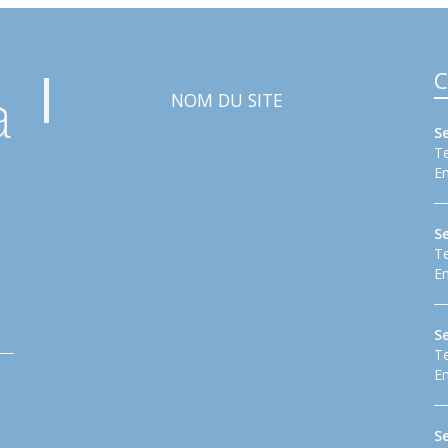
C
NOM DU SITE
S
Te
Em
S
Te
Em
Se
Te
Em
S