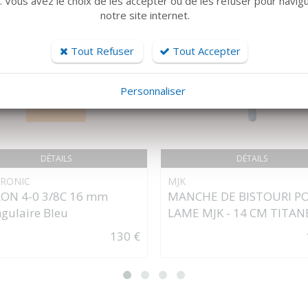
r. Vous avez le choix de les accepter ou de les refuser pour navig
notre site internet.
Tout Refuser
Tout Accepter
Personnaliser
DÉTAILS
DÉTAILS
RONIC
MJK
RON 4-0 3/8C 16 mm
MANCHE DE BISTOURI P
ngulaire Bleu
LAME MJK - 14 CM TITAN
130 €