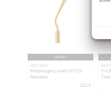
active
DÉTAILS
MECTRON
MEDT
Piezosurgery insert OT12S
TI-C
Nouveau
Tria
222 €