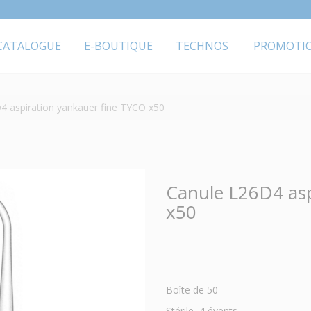
CATALOGUE
E-BOUTIQUE
TECHNOS
PROMOTI
4 aspiration yankauer fine TYCO x50
Canule L26D4 asp
x50
Boîte de 50
Stérile, 4 évents.