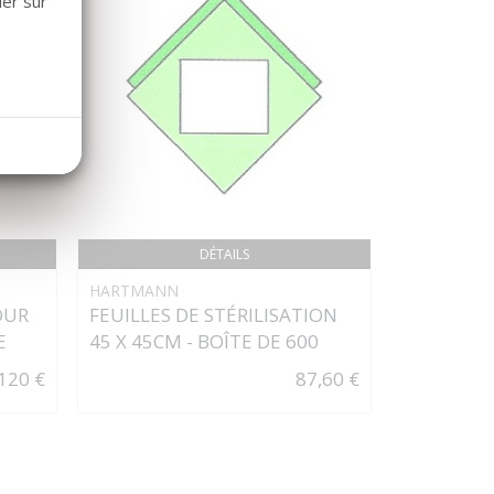
uer sur
DÉTAILS
HARTMANN
PLAQUE 
OUR
FEUILLES DE STÉRILISATION
EN Y
E
45 X 45CM - BOÎTE DE 600
120 €
87,60 €