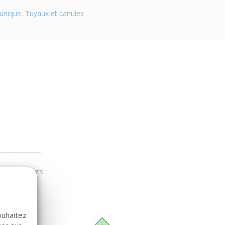
unique
,
Tuyaux et canules
r nos clients
ouhaitez