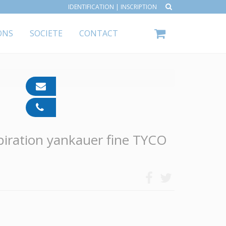
IDENTIFICATION
|
INSCRIPTION
ONS
SOCIETE
CONTACT
contact@ipp-
pharma.com
04
91
05
iration yankauer fine TYCO
05
55