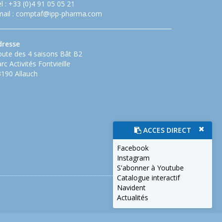
l : +33 (0)4 91 05 05 21
ail :
comptaf@ipp-pharma.com
dresse
ute des 4 saisons Bât B2
rc Activités Fontvieille
190 Allauch
ACCES DIRECT
Facebook
Instagram
S'abonner à Youtube
Catalogue interactif
Navident
Actualités