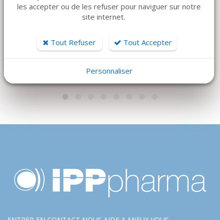
PLAQUE GRAVÉE
Positionneur de
les accepter ou de les refuser pour naviguer sur notre
site internet.
POUR CONTAINER
membrane
ALU, DE
82,40 €
STÉRILISATION.
Tout Refuser
Tout Accepter
USTOMED
9 €
Personnaliser
ENTRER EN CONTACT NOUS AIDE A MIEUX VOUS