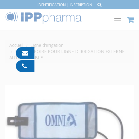
IDENTIFICATION
|
INSCRIPTION
Toggle
navigat
Accueil
Ligne d'irrigation
POCHE+ POIRE POUR LIGNE D'IRRIGATION EXTERNE
contact@ipp-
AUTOCLAVABLE
pharma.com
04
91
05
05
55