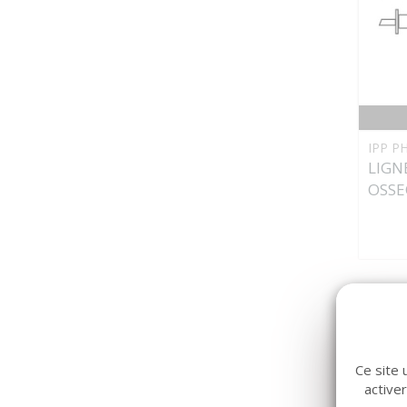
IPP P
LIGN
OSSE
Ce site 
active