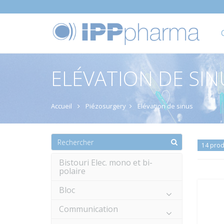
ELÉVATION DE SIN
Accueil
Piézosurgery
Elévation de sinus
14 prod
Bistouri Elec. mono et bi-
polaire
Bloc
Communication