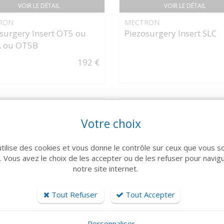
VOIR LE DÉTAIL
VOIR LE DÉTAIL
RON
MECTRON
surgery Insert OT5 ou
Piezosurgery Insert SLC
 ou OT5B
192 €
Votre choix
utilise des cookies et vous donne le contrôle sur ceux que vous s
r. Vous avez le choix de les accepter ou de les refuser pour navig
notre site internet.
Tout Refuser
Tout Accepter
VOIR LE DÉTAIL
VOIR LE DÉTAIL
RON
MECTRON
Personnaliser