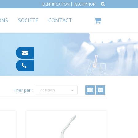
IDENTIFICATION
|
INSCRIPTION
ONS
SOCIETE
CONTACT
contact@ipp-
pharma.com
04
91
05
05
Trier par :
55
Position