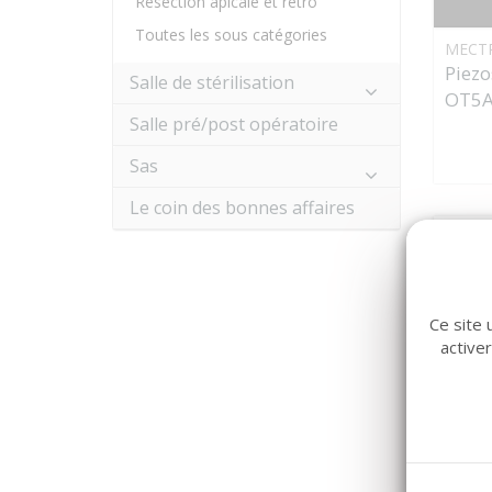
Resection apicale et retro
Toutes les sous catégories
MECT
Piezo
Salle de stérilisation
OT5A
Salle pré/post opératoire
Sas
Le coin des bonnes affaires
Ce site 
active
MECT