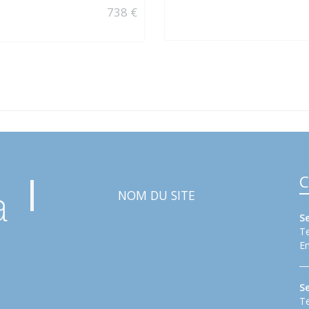
738 €
C
NOM DU SITE
S
Te
Em
S
Te