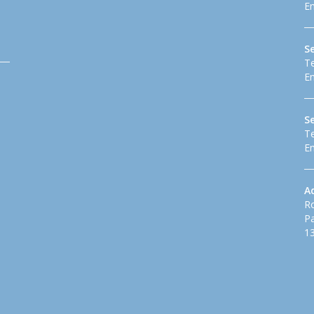
Em
Se
Te
Em
S
Te
Em
A
Ro
Pa
13