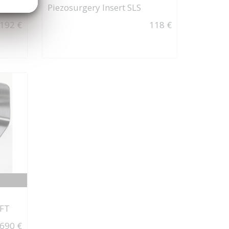
H
Piezosurgery Insert SLS
192 €
118 €
IFT
690 €