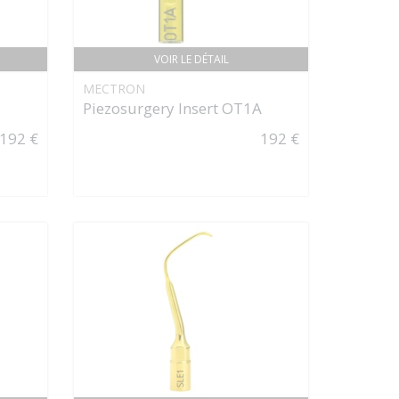
VOIR LE DÉTAIL
MECTRON
Piezosurgery Insert OT1A
192 €
192 €