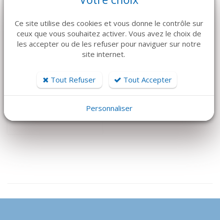
Ce site utilise des cookies et vous donne le contrôle sur
ceux que vous souhaitez activer. Vous avez le choix de
les accepter ou de les refuser pour naviguer sur notre
VOIR LE DÉTAIL
VOIR LE DÉTAIL
site internet.
USTOMED
USTOMED
KIT INTRO
VIS UMBRELLA 1.2
Tout Refuser
Tout Accepter
UMBRELLA
MM (X1)
OSTÉOSYNTHÈSE
64 €
Personnaliser
945 €