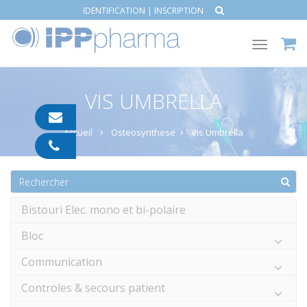
IDENTIFICATION
|
INSCRIPTION
Toggle
navigat
VIS UMBRELLA
contact@ipp-
pharma.com
Accueil
Osteosynthese
Vis Umbrella
04
91
05
05
55
Bistouri Elec. mono et bi-polaire
Bloc
Communication
Controles & secours patient