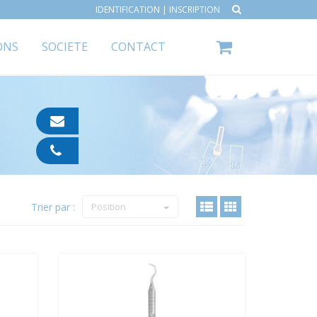
IDENTIFICATION
|
INSCRIPTION
ONS
SOCIETE
CONTACT
contact@ipp-
pharma.com
04
91
05
05
Trier par :
55
Position