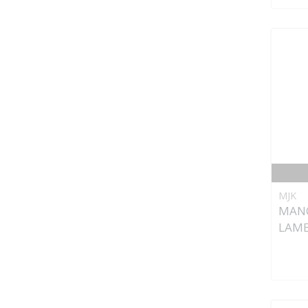
MJK
MANC
LAME