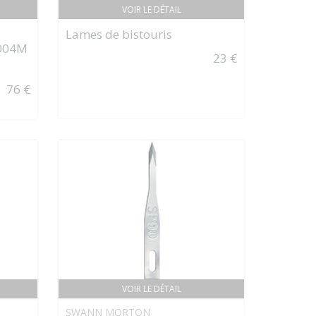
VOIR LE DÉTAIL
Lames de bistouris
004M
23 €
76 €
VOIR LE DÉTAIL
SWANN MORTON