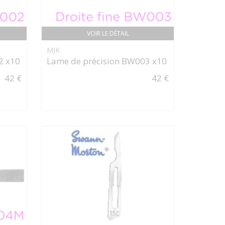
VOIR LE DÉTAIL
MJK
2 x10
Lame de précision BW003 x10
42 €
42 €