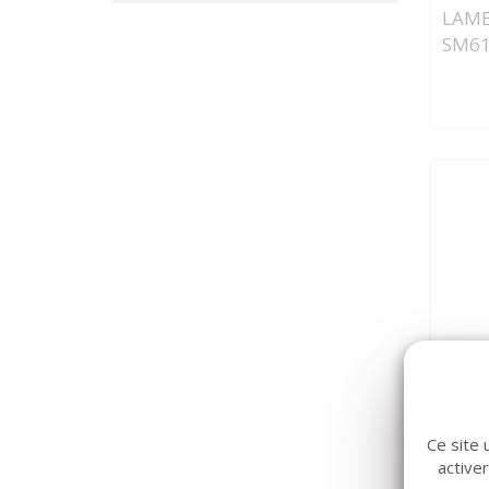
LAM
SM61.
HU-FR
Ce site 
MANC
active
FRIE