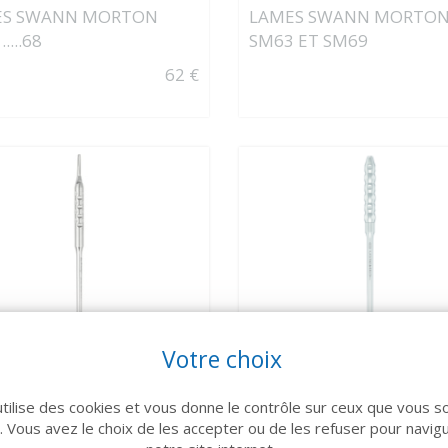
ES SWANN MORTON
LAMES SWANN MORTO
....68
SM63 ET SM69
62 €
Votre choix
VOIR LE DÉTAIL
VOIR LE DÉTAIL
IEDY
USTOMED
utilise des cookies et vous donne le contrôle sur ceux que vous s
HE DE BISTOURI HU
MANCHE DE BISTOURI M
r. Vous avez le choix de les accepter ou de les refuser pour navig
DY
ROND USTOMED 14 CM