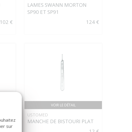
N
LAMES SWANN MORTON
SP90 ET SP91
102 €
124 €
VOIR LE DÉTAIL
USTOMED
ouhaitez
ICRO
MANCHE DE BISTOURI PLAT
uer sur
12 €