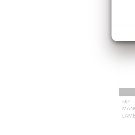
MJK
MANC
LAME