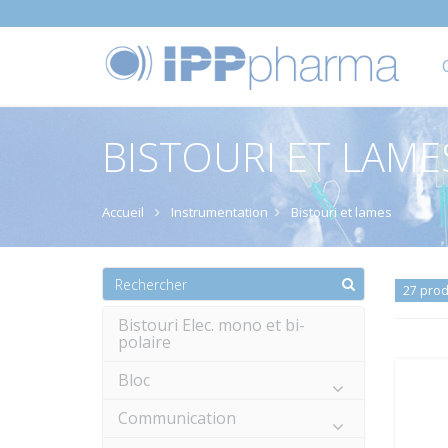
BISTOURI ET LAME
Accueil
Instrumentation
Bistouri et lames
27 prod
Bistouri Elec. mono et bi-
polaire
Bloc
Communication