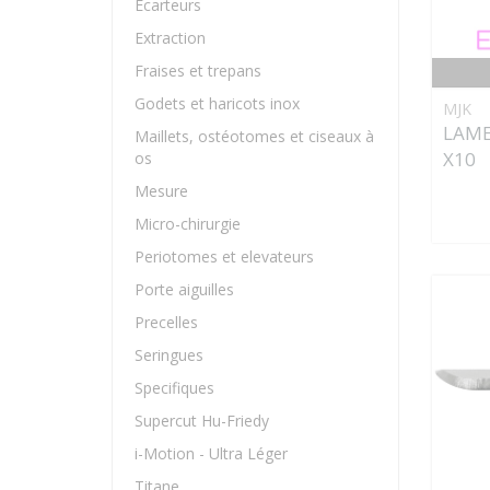
Ecarteurs
Extraction
Fraises et trepans
Godets et haricots inox
MJK
LAME
Maillets, ostéotomes et ciseaux à
X10
os
Mesure
Micro-chirurgie
Periotomes et elevateurs
Porte aiguilles
Precelles
Seringues
Specifiques
Supercut Hu-Friedy
i-Motion - Ultra Léger
Titane