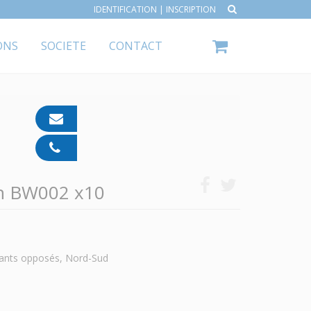
IDENTIFICATION
|
INSCRIPTION
ONS
SOCIETE
CONTACT
contact@ipp-
pharma.com
04
91
05
on BW002 x10
05
55
ants opposés, Nord-Sud