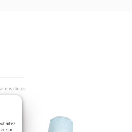
r nos clients
ouhaitez
uer sur