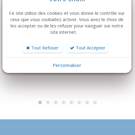
Ce site utilise des cookies et vous donne le contrôle sur
ceux que vous souhaitez activer. Vous avez le choix de
DÉTAILS
DÉTAILS
les accepter ou de les refuser pour naviguer sur notre
site internet.
CARDINAL HEALTH
HU-FRIEDY
Gants PROTEXIS
COUTEAU KIRKLAND
LATEX MICRO (x50
Tout Refuser
Tout Accepter
108 €
paires)
56,87 €
Personnaliser