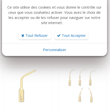
Ce site utilise des cookies et vous donne le contrôle sur
ceux que vous souhaitez activer. Vous avez le choix de
les accepter ou de les refuser pour naviguer sur notre
site internet.
VOIR LE DÉTAIL
VOIR LE DÉTAIL
MECTRON
MECTRON
Tout Refuser
Tout Accepter
Multipiezo insert
Multipiezo insert
endo
endo retro
Personnaliser
95,32 €
185,62 €