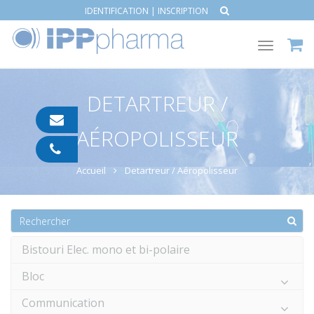
IDENTIFICATION
|
INSCRIPTION
Toggle
navigat
DETARTREUR /
contact@ipp-
AÉROPOLISSEUR
pharma.com
04
91
Accueil
Detartreur / Aéropolisseur
05
05
55
Bistouri Elec. mono et bi-polaire
Bloc
Communication