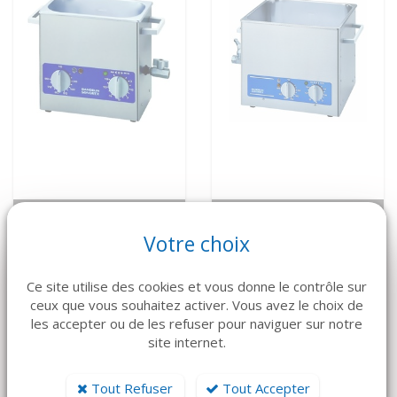
VOIR LE DÉTAIL
VOIR LE DÉTAIL
Votre choix
BANDELIN
BANDELIN
RK102H Cuve à
RK514 Cuve à
ultrasons
ultrasons
Ce site utilise des cookies et vous donne le contrôle sur
ceux que vous souhaitez activer. Vous avez le choix de
Prix sur devis
Prix sur devis
les accepter ou de les refuser pour naviguer sur notre
site internet.
Tout Refuser
Tout Accepter