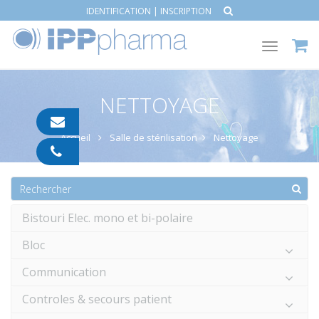
IDENTIFICATION
|
INSCRIPTION
Toggle
navigat
NETTOYAGE
contact@ipp-
pharma.com
Accueil
Salle de stérilisation
Nettoyage
04
91
05
05
55
Bistouri Elec. mono et bi-polaire
Bloc
Communication
Controles & secours patient