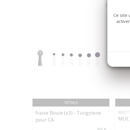
Dans la même
Ce site 
active
DÉTAILS
fraise Boule (x3) - Tungstene
MECT
MULT
pour CA
30 €