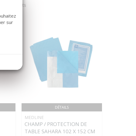
r nos clients
ouhaitez
uer sur
DÉTAILS
MEDLINE
MEDTRONI
CHAMP / PROTECTION DE
SOFSILK 4
TABLE SAHARA 102 X 152 CM
Surgalloy