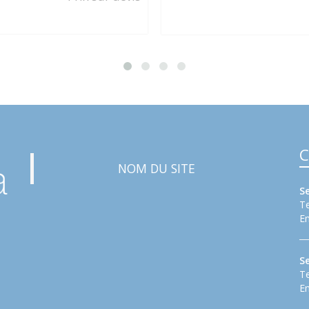
C
NOM DU SITE
S
Te
Em
S
Te
Em