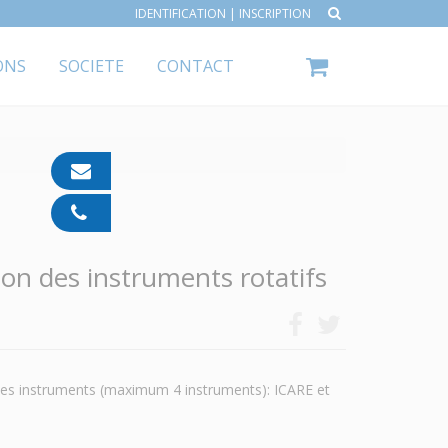
IDENTIFICATION
|
INSCRIPTION
ONS
SOCIETE
CONTACT
contact@ipp-
pharma.com
04
91
05
ion des instruments rotatifs
05
55
des instruments (maximum 4 instruments): ICARE et