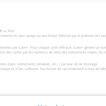
H® ou NSK
e/externe et sans spray) ou une erreur effectué par le praticien (en ca
générées par iCare+. Pour chaque cycle effectué, iCare+ génère un num
ions des cycles par les numéros de série des instruments traités, les num
nées (date, instruments sérialisés, etc...) sur une clé de stockage
rique et à l’air, suffisent. Pas besoin de raccordement à l’eau de ville 
ARTICLES CONNEXES