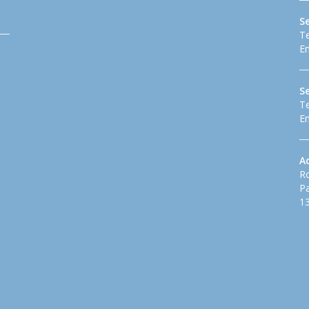
Se
Te
Em
S
Te
Em
A
Ro
Pa
13