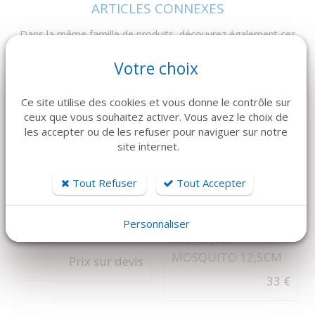
ARTICLES CONNEXES
Dans la même famille de produits, découvrez également ces
produits plébiscités par nos clients
Votre choix
Ce site utilise des cookies et vous donne le contrôle sur
ceux que vous souhaitez activer. Vous avez le choix de
les accepter ou de les refuser pour naviguer sur notre
site internet.
Tout Refuser
Tout Accepter
DÉTAILS
DÉTAILS
MECTRON
PINCE À CLAMPS
Personnaliser
COMBI touch
HALSTEAD
MOSQUITO 12,5CM
Prix sur devis
33 €