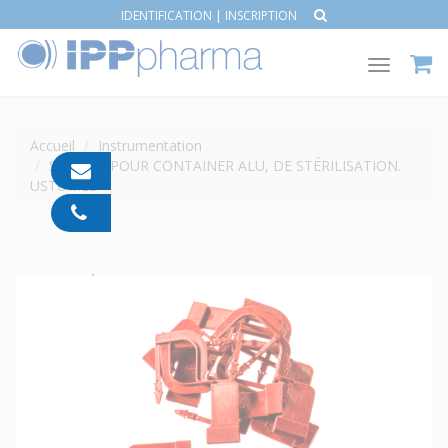
IDENTIFICATION
|
INSCRIPTION
Toggle
navigat
Accueil
Instrumentation
SCELLÉS POUR CONTAINER ALU, DE STÉRILISATION.
contact@ipp-
USTOMED
pharma.com
04
91
05
05
55