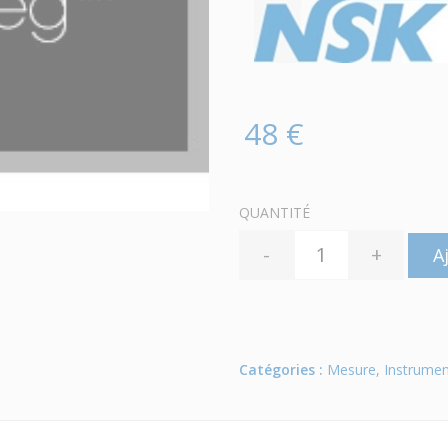
48 €
QUANTITÉ
-
+
A
Catégories :
Mesure
,
Instrumen