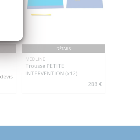
DÉTAILS
MEDLINE
HU-FRIEDY
Trousse PETITE
PORTE AI
INTERVENTION (x12)
MICRO DR
 devis
288 €