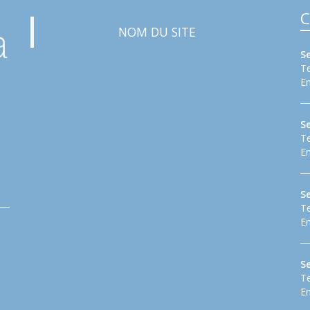
C
NOM DU SITE
S
Te
Em
S
Te
Em
Se
Te
Em
S
Te
Em