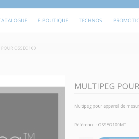
CATALOGUE
E-BOUTIQUE
TECHNOS
PROMOTI
 POUR OSSEO100
MULTIPEG POUR
Multipeg pour appareil de mes
Référence : OSSEO100MT