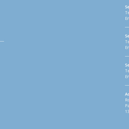
S
Te
Em
Se
Te
Em
S
Te
Em
A
Ro
Pa
13