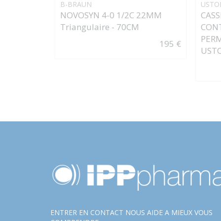
B-BRAUN
USTO
NOVOSYN 4-0 1/2C 22MM
CASS
Triangulaire - 70CM
CONT
PER
195 €
USTO
ENTRER EN CONTACT NOUS AIDE A MIEUX VOUS