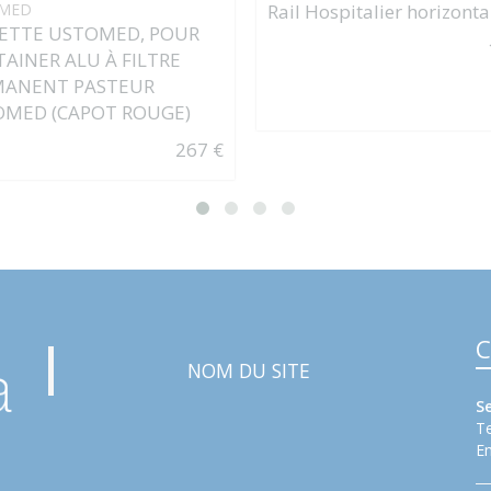
MED
Rail Hospitalier horizonta
ETTE USTOMED, POUR
AINER ALU À FILTRE
MANENT PASTEUR
MED (CAPOT ROUGE)
267 €
C
NOM DU SITE
S
Te
Em