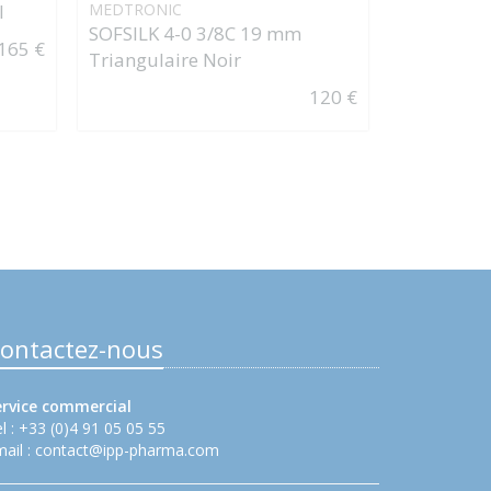
l
MEDTRONIC
B-BRAUN
SOFSILK 4-0 3/8C 19 mm
NOVOSYN -
165 €
Triangulaire Noir
24MM Tria
120 €
ontactez-nous
ervice commercial
l : +33 (0)4 91 05 05 55
ail :
contact@ipp-pharma.com