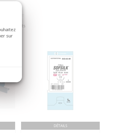
r nos clients
ouhaitez
uer sur
DÉTAILS