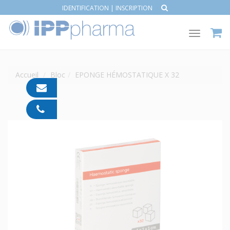
IDENTIFICATION
|
INSCRIPTION
Toggle
navigat
Accueil
Bloc
EPONGE HÉMOSTATIQUE X 32
contact@ipp-
pharma.com
04
91
05
05
55