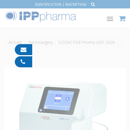
IDENTIFICATION
|
INSCRIPTION
Toggle
navigat
Accueil
Piézosurgery
OZOACTIVE Promo ADF 2020
contact@ipp-
pharma.com
04
91
05
05
55