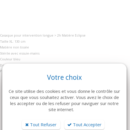
Casaque pour intervention longue > 2h Matière Eclipse
Taille XL: 130 cm
Matière non tissée
Stérile avec essuie-mains
Couleur bleu
Dos croisé
Poignée jersey
Votre choix
Ce site utilise des cookies et vous donne le contrôle sur
ceux que vous souhaitez activer. Vous avez le choix de
les accepter ou de les refuser pour naviguer sur notre
ARTICLES CONNEXES
site internet.
Dans la même famille de produits, découvrez également ces
Tout Refuser
Tout Accepter
produits plébiscités par nos clients