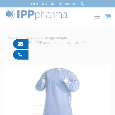
IDENTIFICATION
|
INSCRIPTION
Toggle
navigat
Accueil
Drapage et usage unique
Casaque ECLIPSE avec passe pouce taille XL
contact@ipp-
pharma.com
04
91
05
05
55