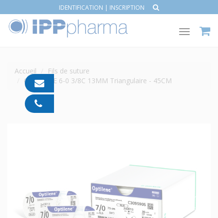
IDENTIFICATION
|
INSCRIPTION
Toggle
navigat
Accueil
Fils de suture
OPTILENE 6-0 3/8C 13MM Triangulaire - 45CM
contact@ipp-
pharma.com
04
91
05
05
55