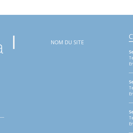
C
NOM DU SITE
S
Te
Em
S
Te
Em
Se
Te
Em