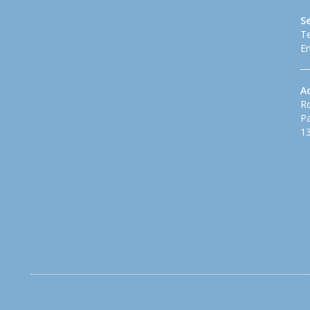
S
Te
Em
A
Ro
Pa
13