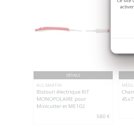
Ce site 
active
DÉTAILS
KLS MARTIN
MEDL
Bistouri électrique KIT
Cham
MONOPOLAIRE pour
45x7
Minicutter et ME102
580 €