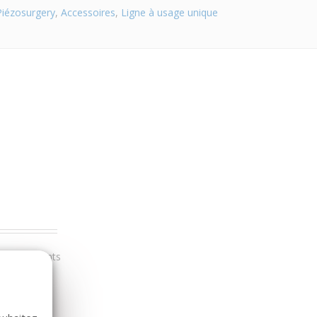
Piézosurgery
,
Accessoires
,
Ligne à usage unique
r nos clients