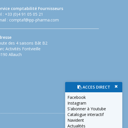
ervice comptabilité Fournisseurs
l : +33 (0)4 91 05 05 21
ail :
comptaf@ipp-pharma.com
dresse
ute des 4 saisons Bât B2
rc Activités Fontvieille
190 Allauch
ACCES DIRECT
Facebook
Instagram
S'abonner à Youtube
Catalogue interactif
Navident
Actualités