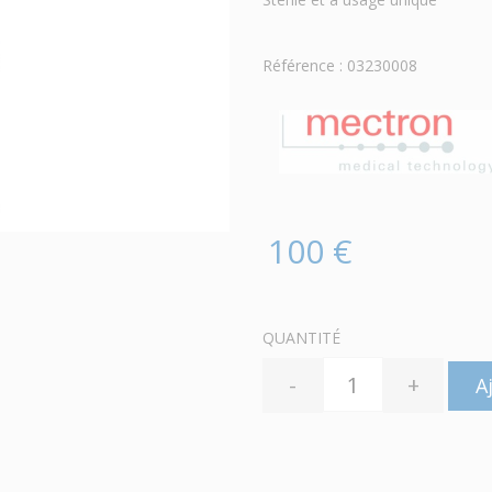
Référence : 03230008
100 €
QUANTITÉ
-
+
A