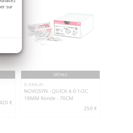
ouhaitez
uer sur
DÉTAILS
B-BRAUN
PLAQUE 
NOVOSYN - QUICK 4-0 1/2C
I (DROITE)
18MM Ronde - 70CM
420 €
250 €