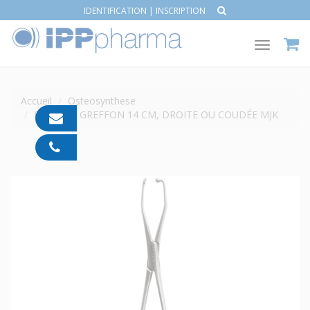
IDENTIFICATION
|
INSCRIPTION
Toggle
navigat
Accueil
Osteosynthese
PINCES À GREFFON 14 CM, DROITE OU COUDÉE MJK
contact@ipp-
pharma.com
04
91
05
05
55