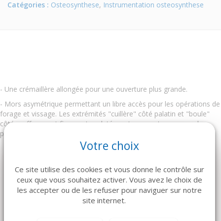
Catégories :
Osteosynthese
,
Instrumentation osteosynthese
- Une crémaillère allongée pour une ouverture plus grande.
- Mors asymétrique permettant un libre accès pour les opérations de
forage et vissage. Les extrémités "cuillère" côté palatin et "boule"
côté greffon, sont finement moletées, et assurent une accroche
parfaite sur la surface osseuse.
Votre choix
Ce site utilise des cookies et vous donne le contrôle sur
ceux que vous souhaitez activer. Vous avez le choix de
les accepter ou de les refuser pour naviguer sur notre
ARTICLES CONNEXES
site internet.
Dans la même famille de produits, découvrez également ces