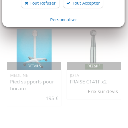
Tout Refuser
Tout Accepter
produits plébiscités par nos clients
Personnaliser
DÉTAILS
DÉTAILS
JOTA
MEDLINE
FRAISE C141F x2
Pied supports pour
bocaux
Prix sur devis
195 €